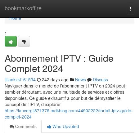
Home
bookmarkoffire
Togg
navi
Home
1
Abonnement IPTV : Guide
Complet 2024
liliankzkl161534
242 days ago
News
Discuss
Naviguer dans le monde de l’abonnement IPTV en 2024 peut
sembler déroutant, avec une multitude de services et d'offres
disponibles. Ce guide exhaustif a pour but de démystifier le
concept de l'IPTV, d’explorer
https://lancergil871376.mdkblog.com/44902222/forfait-iptv-guide-
complet-2024
Comments
Who Upvoted