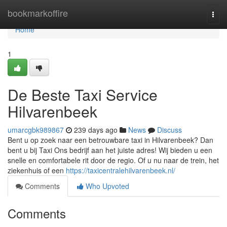
Home
bookmarkoffire
Togg
navi
Home
1
De Beste Taxi Service
Hilvarenbeek
umarcgbk989867
239 days ago
News
Discuss
Bent u op zoek naar een betrouwbare taxi in Hilvarenbeek? Dan
bent u bij Taxi Ons bedrijf aan het juiste adres! Wij bieden u een
snelle en comfortabele rit door de regio. Of u nu naar de trein, het
ziekenhuis of een
https://taxicentralehilvarenbeek.nl/
Comments
Who Upvoted
Comments