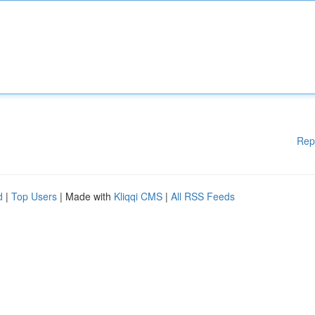
Rep
d
|
Top Users
| Made with
Kliqqi CMS
|
All RSS Feeds