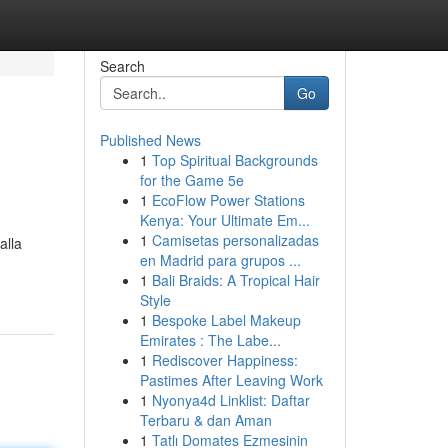
Search
Go
Published News
1
Top Spiritual Backgrounds
for the Game 5e
1
EcoFlow Power Stations
Kenya: Your Ultimate Em...
1
Camisetas personalizadas
alla
en Madrid para grupos ...
1
Bali Braids: A Tropical Hair
Style
1
Bespoke Label Makeup
Emirates : The Labe...
1
Rediscover Happiness:
Pastimes After Leaving Work
1
Nyonya4d Linklist: Daftar
Terbaru & dan Aman
1
Tatlı Domates Ezmesinin