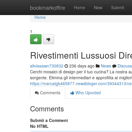
Home
bookmarkoffire
Home
New
Submit
Home
1
Rivestimenti Lussuosi Dir
aliviasawn730832
236 days ago
News
Discuss
Cerchi mosaici di design per il tuo cucina? La nostra a
sorgente. Elimina gli intermediari e approfitta ai miglior
https://marcatgb465877.newsbloger.com/39344313/cer
Comments
Who Upvoted
Comments
Submit a Comment
No HTML