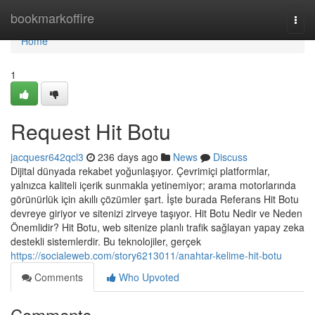
Home
bookmarkoffire
Togg
navi
Home
1
Request Hit Botu
jacquesr642qcl3
236 days ago
News
Discuss
Dijital dünyada rekabet yoğunlaşıyor. Çevrimiçi platformlar,
yalnızca kaliteli içerik sunmakla yetinemiyor; arama motorlarında
görünürlük için akıllı çözümler şart. İşte burada Referans Hit Botu
devreye giriyor ve sitenizi zirveye taşıyor. Hit Botu Nedir ve Neden
Önemlidir? Hit Botu, web sitenize planlı trafik sağlayan yapay zeka
destekli sistemlerdir. Bu teknolojiler, gerçek
https://socialeweb.com/story6213011/anahtar-kelime-hit-botu
Comments
Who Upvoted
Comments