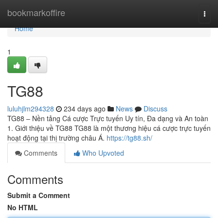
Home
bookmarkoffire
Togg
navi
Home
1
TG88
luluhjlm294328
234 days ago
News
Discuss
TG88 – Nền tảng Cá cược Trực tuyến Uy tín, Đa dạng và An toàn
1. Giới thiệu về TG88 TG88 là một thương hiệu cá cược trực tuyến
hoạt động tại thị trường châu Á.
https://tg88.sh/
Comments
Who Upvoted
Comments
Submit a Comment
No HTML