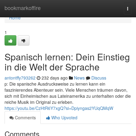
Home
bookmarkoffire
Togg
navi
Home
1
Spanisch lernen: Dein Einstieg
in die Welt der Sprache
antontffy793262
232 days ago
News
Discuss
p: Die spanische Ausdrucksweise zu lernen kann ein
faszinierendes Abenteuer sein. Viele Menschen träumen davon,
sich mit Einheimischen aus Lateinamerika zu unterhalten oder die
reiche Musik im Original zu erleben.
https://youtu.be/CzHtR6Y7xgQ?si=Dpiyngas2YUqQMqW
Comments
Who Upvoted
Comments