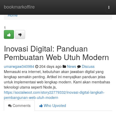
Home
bookmarkoffire
Togg
navi
Home
1
Inovasi Digital: Panduan
Pembuatan Web Utuh Modern
umarwgaw340984
204 days ago
News
Discuss
Memasuki era internet, kebutuhan akan jawaban digital yang
lengkap semakin penting. Artikel ini menyajikan panduan jelas
untuk implementasi web lengkap modern. Kami akan membahas
teknologi utama seperti Node.js,
https://socialwoot.com/story22779332/inovasi-digital-langkah-
pembangunan-web-utuh-modern
Comments
Who Upvoted