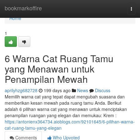
Home
bookmarkoffire
Togg
navi
Home
1
6 Warna Cat Ruang Tamu
yang Menawan untuk
Penampilan Mewah
aprilyhzg682728
199 days ago
News
Discuss
Memilih warna cat yang tepat dapat mengubah suasana dan
memberikan kesan mewah pada ruang tamu Anda. Berikut
adalah 6 pilihan warna cat yang menawan untuk menciptakan
penampilan ruangan yang elegan dan memukau: Krem :
https://antonienx364734.aioblogs.com/92101645/6-pilihan-warna-
cat-ruang-tamu-yang-elegan
Comments
Who Upvoted