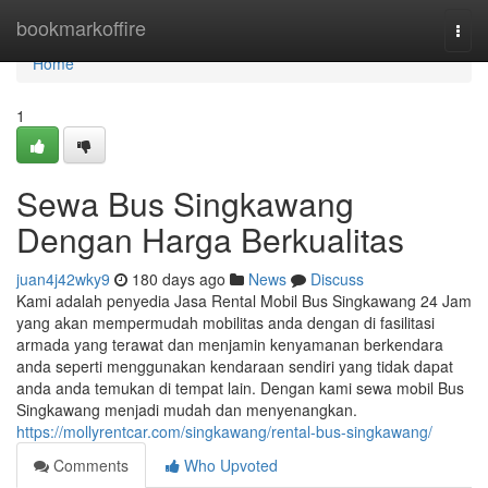
Home
bookmarkoffire
Togg
navi
Home
1
Sewa Bus Singkawang
Dengan Harga Berkualitas
juan4j42wky9
180 days ago
News
Discuss
Kami adalah penyedia Jasa Rental Mobil Bus Singkawang 24 Jam
yang akan mempermudah mobilitas anda dengan di fasilitasi
armada yang terawat dan menjamin kenyamanan berkendara
anda seperti menggunakan kendaraan sendiri yang tidak dapat
anda anda temukan di tempat lain. Dengan kami sewa mobil Bus
Singkawang menjadi mudah dan menyenangkan.
https://mollyrentcar.com/singkawang/rental-bus-singkawang/
Comments
Who Upvoted