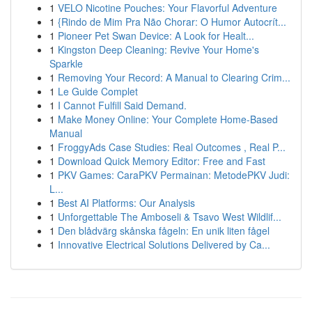
1
VELO Nicotine Pouches: Your Flavorful Adventure
1
{Rindo de Mim Pra Não Chorar: O Humor Autocrít...
1
Pioneer Pet Swan Device: A Look for Healt...
1
Kingston Deep Cleaning: Revive Your Home's
Sparkle
1
Removing Your Record: A Manual to Clearing Crim...
1
Le Guide Complet
1
I Cannot Fulfill Said Demand.
1
Make Money Online: Your Complete Home-Based
Manual
1
FroggyAds Case Studies: Real Outcomes , Real P...
1
Download Quick Memory Editor: Free and Fast
1
PKV Games: CaraPKV Permainan: MetodePKV Judi:
L...
1
Best AI Platforms: Our Analysis
1
Unforgettable The Amboseli & Tsavo West Wildlif...
1
Den blådvärg skånska fågeln: En unik liten fågel
1
Innovative Electrical Solutions Delivered by Ca...