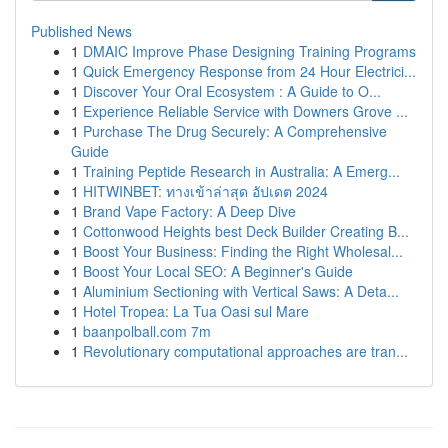
Published News
1
DMAIC Improve Phase Designing Training Programs
1
Quick Emergency Response from 24 Hour Electrici...
1
Discover Your Oral Ecosystem : A Guide to O...
1
Experience Reliable Service with Downers Grove ...
1
Purchase The Drug Securely: A Comprehensive
Guide
1
Training Peptide Research in Australia: A Emerg...
1
HITWINBET: ทางเข้าล่าสุด อัปเดต 2024
1
Brand Vape Factory: A Deep Dive
1
Cottonwood Heights best Deck Builder Creating B...
1
Boost Your Business: Finding the Right Wholesal...
1
Boost Your Local SEO: A Beginner's Guide
1
Aluminium Sectioning with Vertical Saws: A Deta...
1
Hotel Tropea: La Tua Oasi sul Mare
1
baanpolball.com 7m
1
Revolutionary computational approaches are tran...