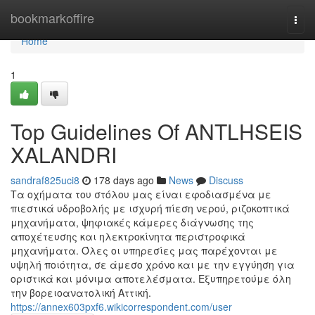
Home
bookmarkoffire
Togg
navi
Home
1
Top Guidelines Of ANTLHSEIS
XALANDRI
sandraf825uci8
178 days ago
News
Discuss
Τα οχήματα του στόλου μας είναι εφοδιασμένα με
πιεστικά υδροβολής με ισχυρή πίεση νερού, ριζοκοπτικά
μηχανήματα, ψηφιακές κάμερες διάγνωσης της
αποχέτευσης και ηλεκτροκίνητα περιστροφικά
μηχανήματα. Όλες οι υπηρεσίες μας παρέχονται με
υψηλή ποιότητα, σε άμεσο χρόνο και με την εγγύηση για
οριστικά και μόνιμα αποτελέσματα. Εξυπηρετούμε όλη
την βορειοανατολική Αττική.
https://annex603pxf6.wikicorrespondent.com/user