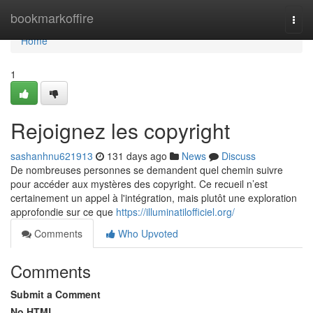
Home
bookmarkoffire
Togg
navi
Home
1
Rejoignez les copyright
sashanhnu621913
131 days ago
News
Discuss
De nombreuses personnes se demandent quel chemin suivre
pour accéder aux mystères des copyright. Ce recueil n’est
certainement un appel à l'intégration, mais plutôt une exploration
approfondie sur ce que
https://illuminatilofficiel.org/
Comments
Who Upvoted
Comments
Submit a Comment
No HTML