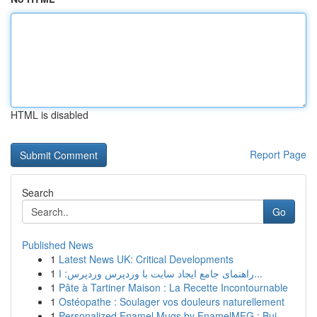
HTML is disabled
Report Page
Search
Go
Published News
1
Latest News UK: Critical Developments
1
راهنمای جامع ایجاد سایت با وردپرس وردپرس: ا...
1
Pâte à Tartiner Maison : La Recette Incontournable
1
Ostéopathe : Soulager vos douleurs naturellement
1
Personalized Enamel Mugs by EnamelMFG : Bui...