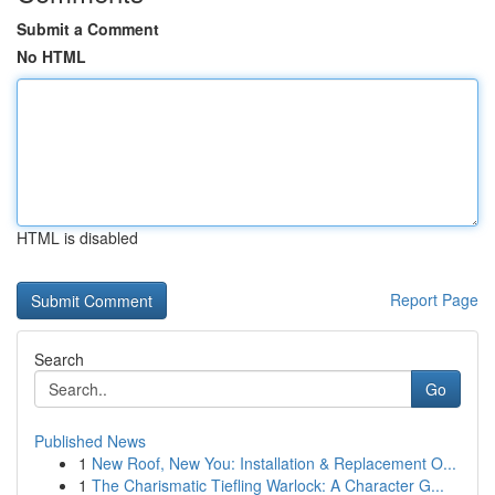
Submit a Comment
No HTML
HTML is disabled
Report Page
Search
Go
Published News
1
New Roof, New You: Installation & Replacement O...
1
The Charismatic Tiefling Warlock: A Character G...