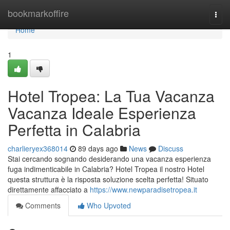
Home
bookmarkoffire
Togg
navi
Home
1
Hotel Tropea: La Tua Vacanza
Vacanza Ideale Esperienza
Perfetta in Calabria
charlieryex368014
89 days ago
News
Discuss
Stai cercando sognando desiderando una vacanza esperienza
fuga indimenticabile in Calabria? Hotel Tropea il nostro Hotel
questa struttura è la risposta soluzione scelta perfetta! Situato
direttamente affacciato a
https://www.newparadisetropea.it
Comments
Who Upvoted