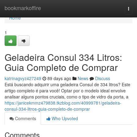
Home
bookmarkoffire
Togg
navi
Home
1
Geladeira Consul 334 Litros:
Guia Completo de Comprar
katrinagvyz427249
89 days ago
News
Discuss
Está buscando adquirir uma geladeira Consul de 334 litros? Este
artigo completo é para você! Optar por o modelo ideal envolve
analisar alguns pontos cruciais, como o tipo de vidro da porta, a
https://janicekmmz479838.tkzblog.com/40999781/geladeira-
consul-334-litros-guia-completo-de-comprar
Comments
Who Upvoted
Comments