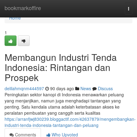
Home
bookmarkoffire
Togg
navi
Home
1
Membangun Industri Tenda
Indonesia: Rintangan dan
Prospek
delilahmqnm444597
90 days ago
News
Discuss
Peningkatan sektor kanopi di Indonesia menawarkan peluang
yang menjanjikan, namun juga menghadapi tantangan yang
penting. Satu kendala utama adalah keterbatasan akses ke
peralatan pembuatan yang canggih serta kualitas
https://arranfjwj830239.bloggactif.com/42637879/mengembangkan-
industri-tenda-indonesia-tantangan-dan-peluang
Comments
Who Upvoted