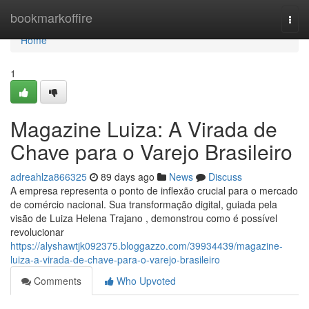
Home
bookmarkoffire
Togg
navi
Home
1
Magazine Luiza: A Virada de
Chave para o Varejo Brasileiro
adreahlza866325
89 days ago
News
Discuss
A empresa representa o ponto de inflexão crucial para o mercado
de comércio nacional. Sua transformação digital, guiada pela
visão de Luiza Helena Trajano , demonstrou como é possível
revolucionar
https://alyshawtjk092375.bloggazzo.com/39934439/magazine-
luiza-a-virada-de-chave-para-o-varejo-brasileiro
Comments
Who Upvoted