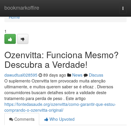
Home
bookmarkoffire
Togg
navi
Home
1
Ozenvitta: Funciona Mesmo?
Descubra a Verdade!
dawudtual028595
89 days ago
News
Discuss
O suplemento Ozenvitta tem provocado muita atenção
ultimamente, e muitos querem saber se é eficaz . Diversos
consumidores buscam detalhes sobre a validade deste
tratamento para perda de peso . Este artigo
https://fontedasaude.org/ozenvitta/como-garantir-que-estou-
comprando-o-ozenvitta-original/
Comments
Who Upvoted