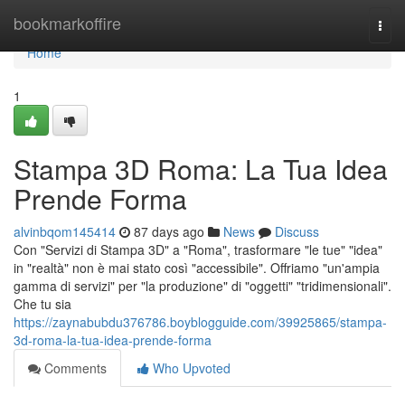
Home
bookmarkoffire
Togg
navi
Home
1
Stampa 3D Roma: La Tua Idea
Prende Forma
alvinbqom145414
87 days ago
News
Discuss
Con "Servizi di Stampa 3D" a "Roma", trasformare "le tue" "idea"
in "realtà" non è mai stato così "accessibile". Offriamo "un'ampia
gamma di servizi" per "la produzione" di "oggetti" "tridimensionali".
Che tu sia
https://zaynabubdu376786.boyblogguide.com/39925865/stampa-
3d-roma-la-tua-idea-prende-forma
Comments
Who Upvoted