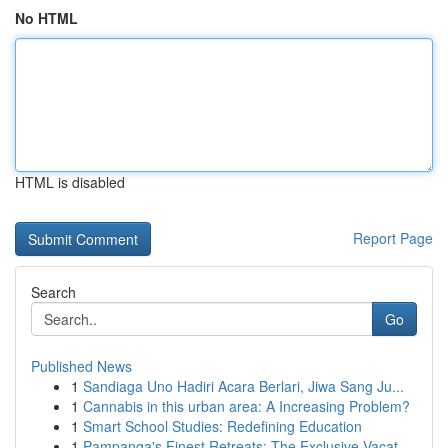
No HTML
HTML is disabled
Report Page
Search
Go
Published News
1
Sandiaga Uno Hadiri Acara Berlari, Jiwa Sang Ju...
1
Cannabis in this urban area: A Increasing Problem?
1
Smart School Studies: Redefining Education
1
Pampanga's Finest Retreats: The Exclusive Vacat...