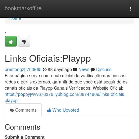
Home
bookmarkoffire
Togg
navi
Home
1
Links Oficiais:Playpp
prestongzft703665
88 days ago
News
Discuss
Esta página serve como hub oficial de verificação das nossas
redes e perfis externos, garantindo que você está seguindo os
canais oficiais da Playpp Canais Verificados: Website Oficial:
https://poppyjwvv676379.iyublog.com/38744809/links-oficiais-
playpp
Comments
Who Upvoted
Comments
Submit a Comment