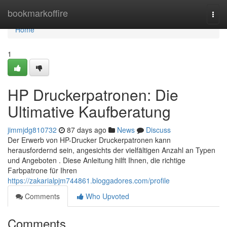
Home
bookmarkoffire
Togg
navi
Home
1
HP Druckerpatronen: Die
Ultimative Kaufberatung
jimmjdg810732
87 days ago
News
Discuss
Der Erwerb von HP-Drucker Druckerpatronen kann
herausfordernd sein, angesichts der vielfältigen Anzahl an Typen
und Angeboten . Diese Anleitung hilft Ihnen, die richtige
Farbpatrone für Ihren
https://zakarialpjm744861.bloggadores.com/profile
Comments
Who Upvoted
Comments