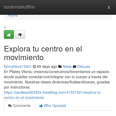
Home
bookmarkoffire
Togg
navi
Home
1
Explora tu centro en el
movimiento
flynnyhbv413431
89 days ago
News
Discuss
En Pilates Vitoria, creamos/construimos/fomentamos un espacio
donde puedes conectar/unir/integrar con tu cuerpo a través del
movimiento. Nuestras clases dinámicas/fluidas/eficaces, guiadas
por instructores
https://saulwsai303324.theisblog.com/41531541/explora-tu-
centro-en-el-movimiento
Comments
Who Upvoted