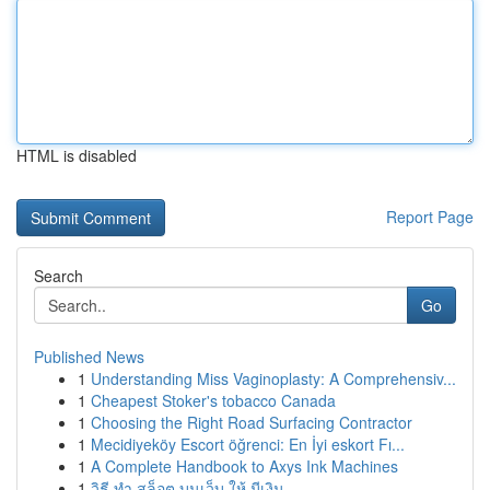
HTML is disabled
Report Page
Search
Go
Published News
1
Understanding Miss Vaginoplasty: A Comprehensiv...
1
Cheapest Stoker's tobacco Canada
1
Choosing the Right Road Surfacing Contractor
1
Mecidiyeköy Escort öğrenci: En İyi eskort Fı...
1
A Complete Handbook to Axys Ink Machines
1
วิธี ทำ สล็อต บนเว็บ ให้ มีเงิน