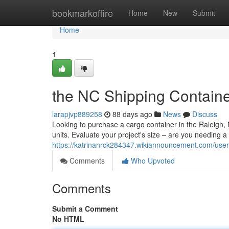
Home
bookmarkoffire
Home
New
Submit
Home
1
the NC Shipping Containe
larapjvp889258
88 days ago
News
Discuss
Looking to purchase a cargo container in the Raleigh
units. Evaluate your project's size – are you needing a
https://katrinanrck284347.wikiannouncement.com/user
Comments
Who Upvoted
Comments
Submit a Comment
No HTML