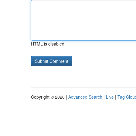
HTML is disabled
Copyright © 2026 |
Advanced Search
|
Live
|
Tag Clou