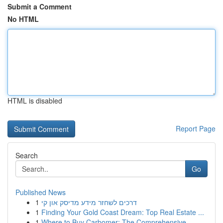
Submit a Comment
No HTML
HTML is disabled
Report Page
Search
Go
Published News
1
דרכים לשחזר מידע מדיסק און קי
1
Finding Your Gold Coast Dream: Top Real Estate ...
1
Where to Buy Carbomer: The Comprehensive ...