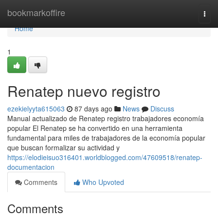
Home
bookmarkoffire
Togg
navi
Home
1
Renatep nuevo registro
ezekielyyta615063
87 days ago
News
Discuss
Manual actualizado de Renatep registro trabajadores economía
popular El Renatep se ha convertido en una herramienta
fundamental para miles de trabajadores de la economía popular
que buscan formalizar su actividad y
https://elodieisuo316401.worldblogged.com/47609518/renatep-
documentacion
Comments
Who Upvoted
Comments