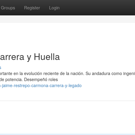
Groups
Register
Login
rrera y Huella
s
ante en la evolución reciente de la nación. Su andadura como ingeni
ía de potencia. Desempeñó roles
-jaime-restrepo-carmona-carrera-y-legado