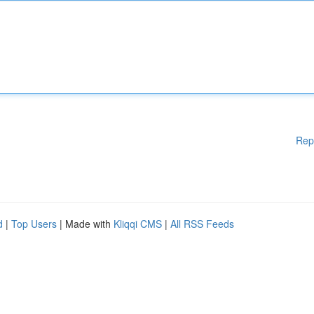
Rep
d
|
Top Users
| Made with
Kliqqi CMS
|
All RSS Feeds