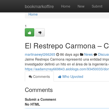
Home
bookmarkoffire
Home
New
Submit
Home
1
El Restrepo Carmona – Ca
martinaewyt266265
86 days ago
News
Discus
Jaime Restrepo Carmona representó una entidad import
investigador definió un hito en el área de la ingenier
https://aadamznsy669843.aioblogs.com/93450033/don
Comments
Who Upvoted
Comments
Submit a Comment
No HTML