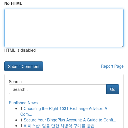
No HTML
HTML is disabled
Report Page
Search
Go
Published News
1
Choosing the Right 1031 Exchange Advisor: A
Com...
1
Secure Your BingoPlus Account: A Guide to Confi...
1
비아스샵: 믿을 만한 처방약 구매를 방법