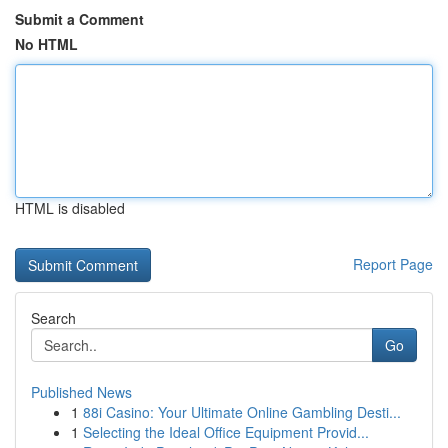
Submit a Comment
No HTML
HTML is disabled
Report Page
Search
Go
Published News
1
88i Casino: Your Ultimate Online Gambling Desti...
1
Selecting the Ideal Office Equipment Provid...