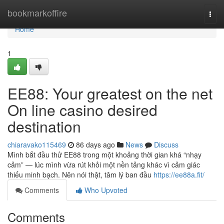
Home
bookmarkoffire
Togg
navi
Home
1
EE88: Your greatest on the net
On line casino desired
destination
chiaravako115469
86 days ago
News
Discuss
Mình bắt đầu thử EE88 trong một khoảng thời gian khá “nhạy
cảm” — lúc mình vừa rút khỏi một nền tảng khác vì cảm giác
thiếu minh bạch. Nên nói thật, tâm lý ban đầu
https://ee88a.fit/
Comments
Who Upvoted
Comments