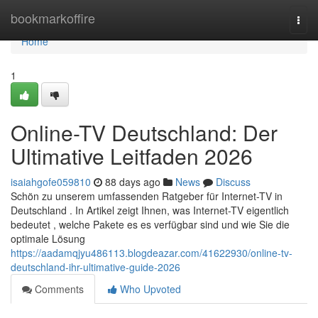
Home
bookmarkoffire
Togg
navi
Home
1
Online-TV Deutschland: Der
Ultimative Leitfaden 2026
isaiahgofe059810
88 days ago
News
Discuss
Schön zu unserem umfassenden Ratgeber für Internet-TV in
Deutschland . In Artikel zeigt Ihnen, was Internet-TV eigentlich
bedeutet , welche Pakete es es verfügbar sind und wie Sie die
optimale Lösung
https://aadamqjyu486113.blogdeazar.com/41622930/online-tv-
deutschland-ihr-ultimative-guide-2026
Comments
Who Upvoted