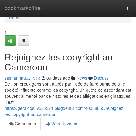
Home
bookmarkoffire
Togg
navi
Home
1
Rejoignez les copyright au
Cameroun
sashanhnu621913
89 days ago
News
Discuss
De nombreux gens sont attirés par l'idée de faire partie de une
société influente comme les copyright. Un quête de ascendant est
souvent alimenté par de histoires et des allégations enigmatiques.
Il est
https://geraldqsuv532371.blogdemls.com/40058655/rejoignez-
les-copyright-au-cameroun
Comments
Who Upvoted