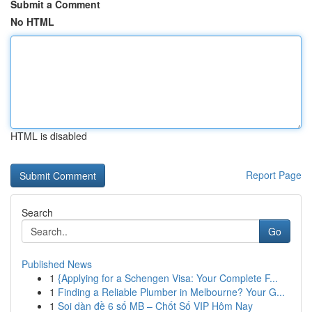
Submit a Comment
No HTML
HTML is disabled
Report Page
Search
Go
Published News
1
{Applying for a Schengen Visa: Your Complete F...
1
Finding a Reliable Plumber in Melbourne? Your G...
1
Soi dàn đề 6 số MB – Chốt Số VIP Hôm Nay