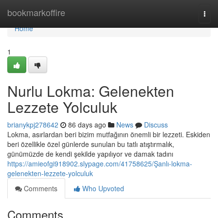
Home
bookmarkoffire
Togg
navi
Home
1
Nurlu Lokma: Gelenekten
Lezzete Yolculuk
brianykpj278642
86 days ago
News
Discuss
Lokma, asırlardan beri bizim mutfağının önemli bir lezzeti. Eskiden
beri özellikle özel günlerde sunulan bu tatlı atıştırmalık,
günümüzde de kendi şekilde yapılıyor ve damak tadını
https://amieofgi918902.slypage.com/41758625/Şanlı-lokma-
gelenekten-lezzete-yolculuk
Comments
Who Upvoted
Comments