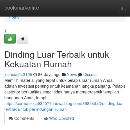
Home
bookmarkoffire
Togg
navi
Home
1
Dinding Luar Terbaik untuk
Kekuatan Rumah
josheiaj543105
86 days ago
News
Discuss
Memilih material yang tepat untuk pelapis luar rumah Anda
adalah investasi penting untuk keamanan jangka panjang. Pelapis
eksterior berkualitas tinggi tidak hanya mempercantik tampilan
bangunan Anda, tetapi
https://cormaczlqc932077.laowaiblog.com/39824443/dinding-luar-
terbaik-untuk-perlindungan-rumah
Comments
Who Upvoted