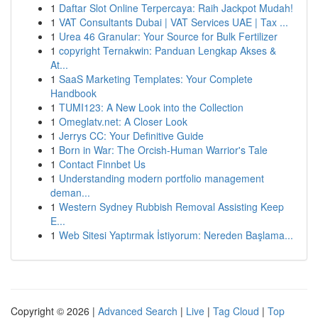
1
Daftar Slot Online Terpercaya: Raih Jackpot Mudah!
1
VAT Consultants Dubai | VAT Services UAE | Tax ...
1
Urea 46 Granular: Your Source for Bulk Fertilizer
1
copyright Ternakwin: Panduan Lengkap Akses &
At...
1
SaaS Marketing Templates: Your Complete
Handbook
1
TUMI123: A New Look into the Collection
1
Omeglatv.net: A Closer Look
1
Jerrys CC: Your Definitive Guide
1
Born in War: The Orcish-Human Warrior's Tale
1
Contact Finnbet Us
1
Understanding modern portfolio management
deman...
1
Western Sydney Rubbish Removal Assisting Keep
E...
1
Web Sitesi Yaptırmak İstiyorum: Nereden Başlama...
Copyright © 2026 |
Advanced Search
|
Live
|
Tag Cloud
|
Top