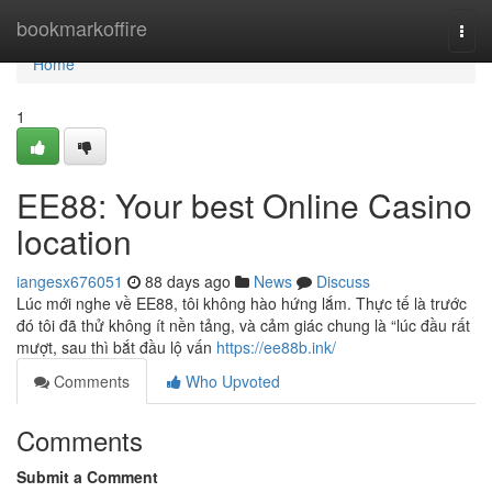
Home
bookmarkoffire
Togg
navi
Home
1
EE88: Your best Online Casino
location
iangesx676051
88 days ago
News
Discuss
Lúc mới nghe về EE88, tôi không hào hứng lắm. Thực tế là trước
đó tôi đã thử không ít nền tảng, và cảm giác chung là “lúc đầu rất
mượt, sau thì bắt đầu lộ vấn
https://ee88b.ink/
Comments
Who Upvoted
Comments
Submit a Comment