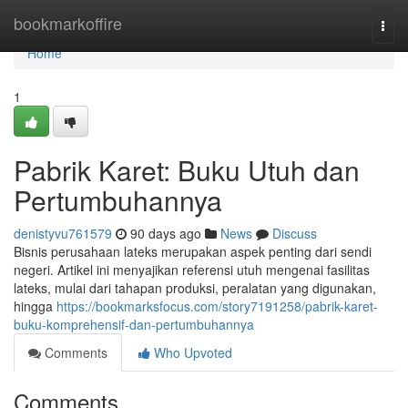
Home
bookmarkoffire
Togg
navi
Home
1
Pabrik Karet: Buku Utuh dan
Pertumbuhannya
denistyvu761579
90 days ago
News
Discuss
Bisnis perusahaan lateks merupakan aspek penting dari sendi
negeri. Artikel ini menyajikan referensi utuh mengenai fasilitas
lateks, mulai dari tahapan produksi, peralatan yang digunakan,
hingga
https://bookmarksfocus.com/story7191258/pabrik-karet-
buku-komprehensif-dan-pertumbuhannya
Comments
Who Upvoted
Comments