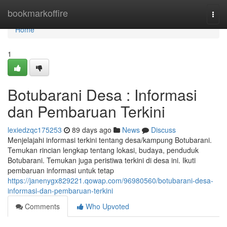
Home
bookmarkoffire
Togg
navi
Home
1
Botubarani Desa : Informasi
dan Pembaruan Terkini
lexiedzqc175253
89 days ago
News
Discuss
Menjelajahi informasi terkini tentang desa/kampung Botubarani.
Temukan rincian lengkap tentang lokasi, budaya, penduduk
Botubarani. Temukan juga peristiwa terkini di desa ini. Ikuti
pembaruan informasi untuk tetap
https://janenygx829221.qowap.com/96980560/botubarani-desa-
informasi-dan-pembaruan-terkini
Comments
Who Upvoted