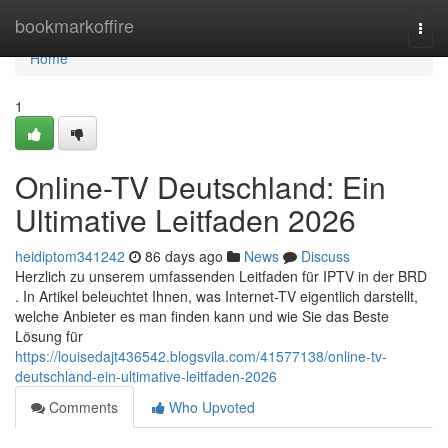
Home
bookmarkoffire
Togg
navi
Home
1
Online-TV Deutschland: Ein
Ultimative Leitfaden 2026
heidiptom341242
86 days ago
News
Discuss
Herzlich zu unserem umfassenden Leitfaden für IPTV in der BRD
. In Artikel beleuchtet Ihnen, was Internet-TV eigentlich darstellt,
welche Anbieter es man finden kann und wie Sie das Beste
Lösung für
https://louisedajt436542.blogsvila.com/41577138/online-tv-
deutschland-ein-ultimative-leitfaden-2026
Comments
Who Upvoted