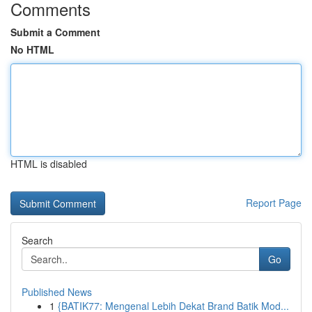
Comments
Submit a Comment
No HTML
HTML is disabled
Report Page
Search
Go
Published News
1
{BATIK77: Mengenal Lebih Dekat Brand Batik Mod...