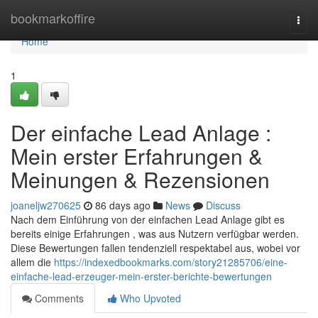
Home
bookmarkoffire
Togg
navi
Home
1
Der einfache Lead Anlage :
Mein erster Erfahrungen &
Meinungen & Rezensionen
joaneljw270625
86 days ago
News
Discuss
Nach dem Einführung von der einfachen Lead Anlage gibt es
bereits einige Erfahrungen , was aus Nutzern verfügbar werden.
Diese Bewertungen fallen tendenziell respektabel aus, wobei vor
allem die
https://indexedbookmarks.com/story21285706/eine-
einfache-lead-erzeuger-mein-erster-berichte-bewertungen
Comments
Who Upvoted