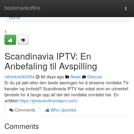
Home
bookmarkoffire
Togg
navi
Home
1
Scandinavia IPTV: En
Anbefaling til Avspilling
rishinkrs060954
86 days ago
News
Discuss
Er du på jakt etter den beste løsningen for å streame nordiske TV-
kanaler og innhold? Scandinavia IPTV har vokst som en utmerket
tjeneste for å fange opp alt det det nordiske området har. En
artikkel
https://iptvscandinaviapro.com/
Comments
Who Upvoted
Comments