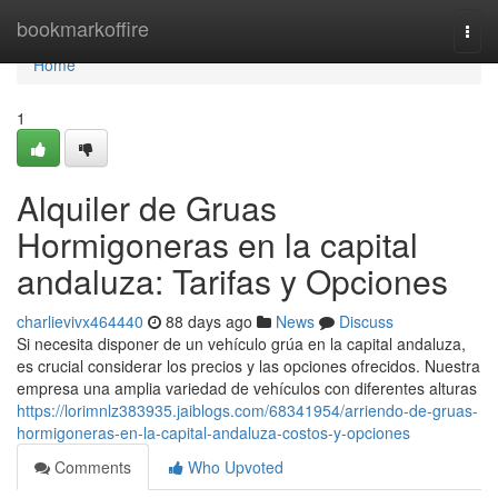
Home
bookmarkoffire
Togg
navi
Home
1
Alquiler de Gruas
Hormigoneras en la capital
andaluza: Tarifas y Opciones
charlievivx464440
88 days ago
News
Discuss
Si necesita disponer de un vehículo grúa en la capital andaluza,
es crucial considerar los precios y las opciones ofrecidos. Nuestra
empresa una amplia variedad de vehículos con diferentes alturas
https://lorimnlz383935.jaiblogs.com/68341954/arriendo-de-gruas-
hormigoneras-en-la-capital-andaluza-costos-y-opciones
Comments
Who Upvoted