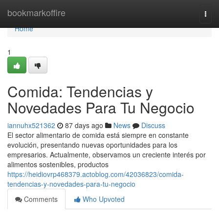
Home
bookmarkoffire
Togg
navi
Home
1
Comida: Tendencias y
Novedades Para Tu Negocio
iannuhx521362
87 days ago
News
Discuss
El sector alimentario de comida está siempre en constante
evolución, presentando nuevas oportunidades para los
empresarios. Actualmente, observamos un creciente interés por
alimentos sostenibles, productos
https://heidiovrp468379.actoblog.com/42036823/comida-
tendencias-y-novedades-para-tu-negocio
Comments
Who Upvoted