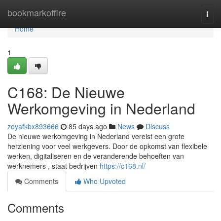
Home
bookmarkoffire
Togg
navi
Home
1
C168: De Nieuwe
Werkomgeving in Nederland
zoyafkbx893666
85 days ago
News
Discuss
De nieuwe werkomgeving in Nederland vereist een grote
herziening voor veel werkgevers. Door de opkomst van flexibele
werken, digitaliseren en de veranderende behoeften van
werknemers , staat bedrijven
https://c168.nl/
Comments
Who Upvoted
Comments