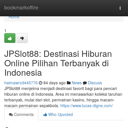
Home
bookmarkoffire
Togg
navi
Home
1
JPSlot88: Destinasi Hiburan
Online Pilihan Terbanyak di
Indonesia
haimawrzd445776
84 days ago
News
Discuss
JPSlot88 menjelma menjadi destinasi favorit bagi para pencari
hiburan online di Indonesia. Area ini menawarkan koleksi taruhan
terbanyak, mulai dari slot, permainan kasino, hingga macam-
macam permainan sepakbola.
https://www.lucas-digne.com/
Comments
Who Upvoted