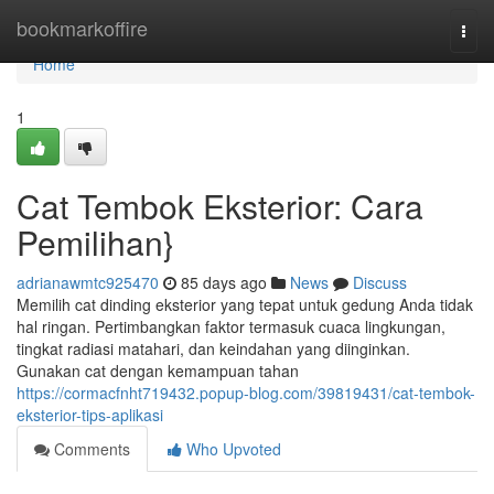
Home
bookmarkoffire
Togg
navi
Home
1
Cat Tembok Eksterior: Cara
Pemilihan}
adrianawmtc925470
85 days ago
News
Discuss
Memilih cat dinding eksterior yang tepat untuk gedung Anda tidak
hal ringan. Pertimbangkan faktor termasuk cuaca lingkungan,
tingkat radiasi matahari, dan keindahan yang diinginkan.
Gunakan cat dengan kemampuan tahan
https://cormacfnht719432.popup-blog.com/39819431/cat-tembok-
eksterior-tips-aplikasi
Comments
Who Upvoted