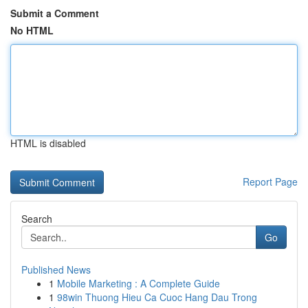
Submit a Comment
No HTML
HTML is disabled
Report Page
Search
Go
Published News
1
Mobile Marketing : A Complete Guide
1
98win Thuong Hieu Ca Cuoc Hang Dau Trong