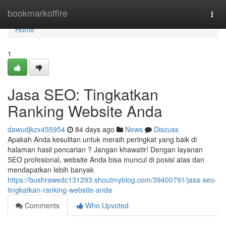
Home
bookmarkoffire
Togg
navi
Home
1
Jasa SEO: Tingkatkan
Ranking Website Anda
dawudjkzx455954
84 days ago
News
Discuss
Apakah Anda kesulitan untuk meraih peringkat yang baik di
halaman hasil pencarian ? Jangan khawatir! Dengan layanan
SEO profesional, website Anda bisa muncul di posisi atas dan
mendapatkan lebih banyak
https://bushrawedc131293.shoutmyblog.com/39400791/jasa-seo-
tingkatkan-ranking-website-anda
Comments
Who Upvoted