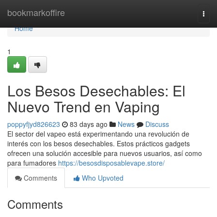
Home
bookmarkoffire
Togg
navi
Home
1
Los Besos Desechables: El
Nuevo Trend en Vaping
poppyfjyd826623
83 days ago
News
Discuss
El sector del vapeo está experimentando una revolución de
interés con los besos desechables. Estos prácticos gadgets
ofrecen una solución accesible para nuevos usuarios, así como
para fumadores
https://besosdisposablevape.store/
Comments
Who Upvoted
Comments