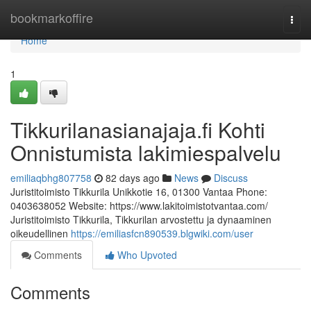
Home
bookmarkoffire
Togg
navi
Home
1
Tikkurilanasianajaja.fi Kohti
Onnistumista lakimiespalvelu
emiliaqbhg807758
82 days ago
News
Discuss
Juristitoimisto Tikkurila Unikkotie 16, 01300 Vantaa Phone:
0403638052 Website: https://www.lakitoimistotvantaa.com/
Juristitoimisto Tikkurila, Tikkurilan arvostettu ja dynaaminen
oikeudellinen
https://emiliasfcn890539.blgwiki.com/user
Comments
Who Upvoted
Comments