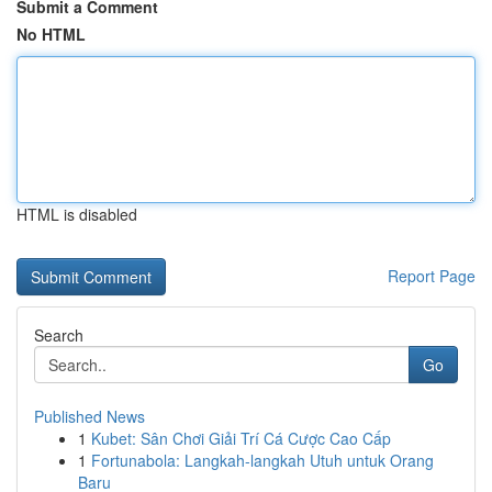
Submit a Comment
No HTML
HTML is disabled
Report Page
Search
Go
Published News
1
Kubet: Sân Chơi Giải Trí Cá Cược Cao Cấp
1
Fortunabola: Langkah-langkah Utuh untuk Orang
Baru