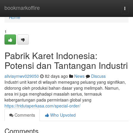
Home
bookmarkoffire
Togg
navi
Home
1
Pabrik Karet Indonesia:
Potensi dan Tantangan Industri
aliviaymwv029050
82 days ago
News
Discuss
Industri unit karet di wilayah memegang peluang yang signifikan,
didorong oleh produksi bahan dasar yang melimpah. Namun,
area ini juga menghadapi masalah serius, termasuk
kebergantungan pada permintaan global yang
https://tridutaperkasa.com/special-order/
Comments
Who Upvoted
Comments