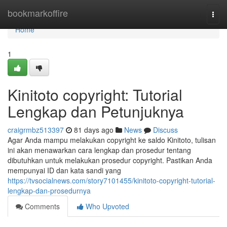
Home
bookmarkoffire
Togg
navi
Home
1
Kinitoto copyright: Tutorial
Lengkap dan Petunjuknya
craigrmbz513397
81 days ago
News
Discuss
Agar Anda mampu melakukan copyright ke saldo Kinitoto, tulisan
ini akan menawarkan cara lengkap dan prosedur tentang
dibutuhkan untuk melakukan prosedur copyright. Pastikan Anda
mempunyai ID dan kata sandi yang
https://tvsocialnews.com/story7101455/kinitoto-copyright-tutorial-
lengkap-dan-prosedurnya
Comments
Who Upvoted